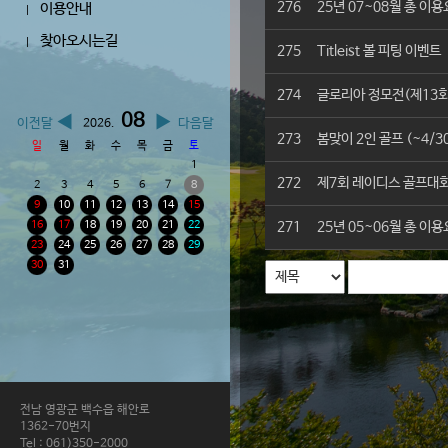
276
25년 07~08월 총 이
이용안내
|
찾아오시는길
|
275
Titleist 볼 피팅 이벤트
274
글로리아 정모전(제13회)
08
◀
▶
이전달
다음달
2026.
273
봄맞이 2인 골프 (~4/3
일
월
화
수
목
금
토
1
272
제7회 레이디스 골프대회 
2
3
4
5
6
7
8
9
10
11
12
13
14
15
16
17
18
19
20
21
22
271
25년 05~06월 총 이
23
24
25
26
27
28
29
30
31
전남 영광군 백수읍 해안로
1362-70번지
Tel : 061)350-2000