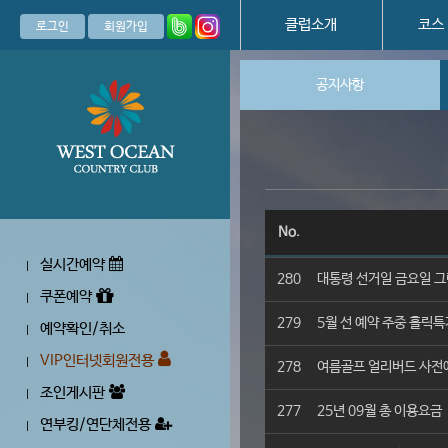
클럽소개
코스
로그인
회원가입
공지사항
No.
실시간예약
|
280
대통령 선거일 금요일 그
쿠폰예약
|
279
5월 선 예약 주중 홀릭특
예약확인/취소
|
VIP인터넷회원전용
|
278
여름골프 얼리버드 사전
조인게시판
|
277
25년 09월 총 이용요금
연부킹/연단체전용
|