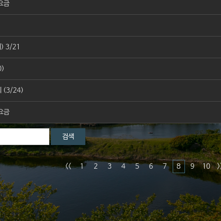
용요금
 3/21
0)
(3/24)
용요금
검색
<<
1
2
3
4
5
6
7
8
9
10
>