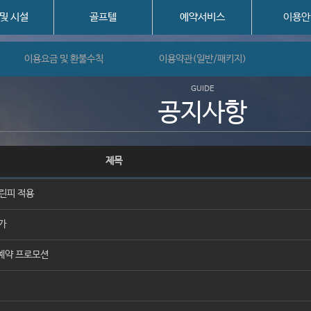
 및 시설
골프텔
예약서비스
이용안
이용요금 및 환불수칙
이용약관(일반/패키지)
GUIDE
공지사항
제목
린피 적용
가
예약 프로모션