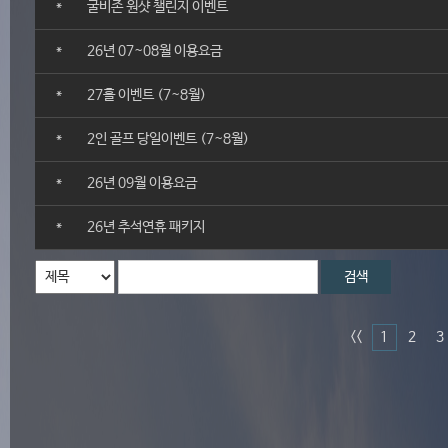
*
굴비존 원샷 챌린지 이벤트
*
26년 07~08월 이용요금
*
27홀 이벤트 (7~8월)
*
2인 골프 당일이벤트 (7~8월)
*
26년 09월 이용요금
*
26년 추석연휴 패키지
검색
<<
1
2
3