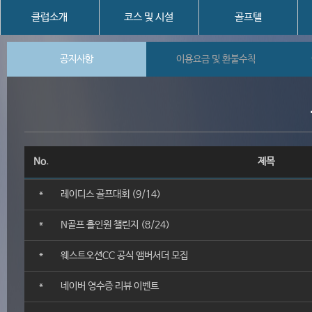
클럽소개
코스 및 시설
골프텔
공지사항
이용요금 및 환불수칙
No.
제목
*
레이디스 골프대회 (9/14)
*
N골프 홀인원 챌린지 (8/24)
*
웨스트오션CC 공식 앰버서더 모집
*
네이버 영수증 리뷰 이벤트