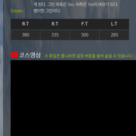
게 된다. 그린 좌측은 5m, 뒤쪽은 7m의 여유가 있다.
Green
평이한 그린이다.
B.T
R.T
F.T
L.T
380
335
300
285
코스영상
※ 화질은 톱니바퀴 설정 버튼을 눌러 높일 수 있습니다.