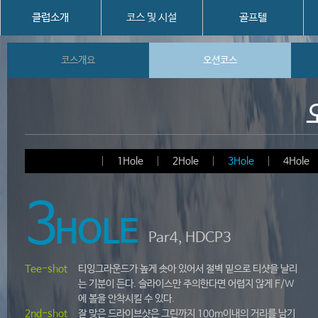
클럽소개
코스 및 시설
골프텔
코스개요
오션코스
1Hole
2Hole
3Hole
4Hole
3
HOLE
Par4, HDCP3
Tee-shot
티잉그라운드가 높게 솟아 있어서 절벽 밑으로 티샷을 날리
는 기분이 든다. 슬라이스만 주의한다면 어렵지 않게 F/W
에 볼을 안착시킬 수 있다.
2nd-shot
잘 맞은 드라이브샷은 그린까지 100m이내의 거리를 남기