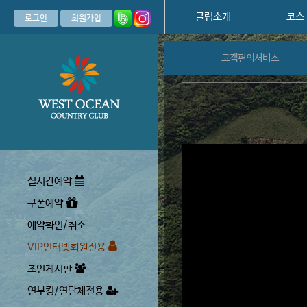
클럽소개
코스
로그인
회원가입
고객편의서비스
실시간예약
|
쿠폰예약
|
예약확인/취소
|
VIP인터넷회원전용
|
조인게시판
|
연부킹/연단체전용
|