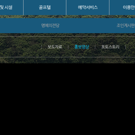
 및 시설
골프텔
예약서비스
이용안
명예의전당
조인게시판
보도자료
홍보영상
포토스토리