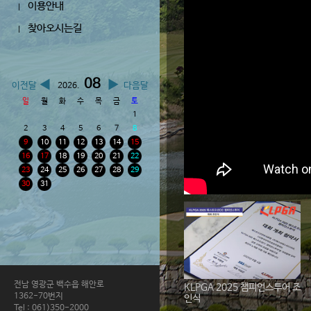
이용안내
|
찾아오시는길
|
08
◀
▶
이전달
다음달
2026.
일
월
화
수
목
금
토
1
2
3
4
5
6
7
8
9
10
11
12
13
14
15
16
17
18
19
20
21
22
23
24
25
26
27
28
29
30
31
전남 영광군 백수읍 해안로
KLPGA 2025 챔피언스투어 조
1362-70번지
인식
Tel : 061)350-2000