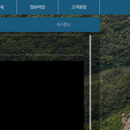
내
정보마당
고객광장
회사홍보