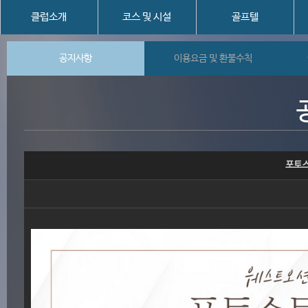
클럽소개
코스 및 시설
골프텔
공지사항
이용요금 및 환불수칙
포토스