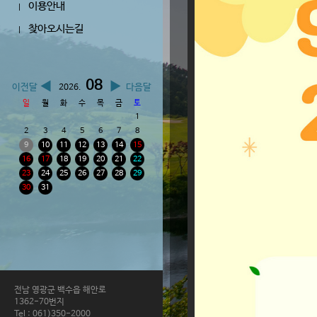
이용안내
|
찾아오시는길
|
08
◀
▶
이전달
다음달
2026.
일
월
화
수
목
금
토
1
2
3
4
5
6
7
8
9
10
11
12
13
14
15
16
17
18
19
20
21
22
23
24
25
26
27
28
29
30
31
전남 영광군 백수읍 해안로
1362-70번지
Tel : 061)350-2000