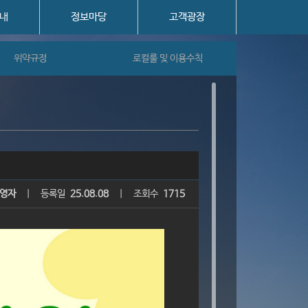
내
정보마당
고객광장
위약규정
로컬룰 및 이용수칙
영자
|
등록일
25.08.08
|
조회수
1715