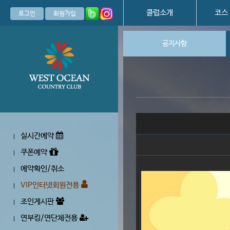
클럽소개
코스
로그인
회원가입
공지사항
실시간예약
|
쿠폰예약
|
예약확인/취소
|
VIP인터넷회원전용
|
조인게시판
|
연부킹/연단체전용
|