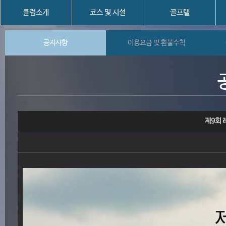
클럽소개
코스 및 시설
골프텔
공지사항
이용요금 및 환불수칙
제9회 