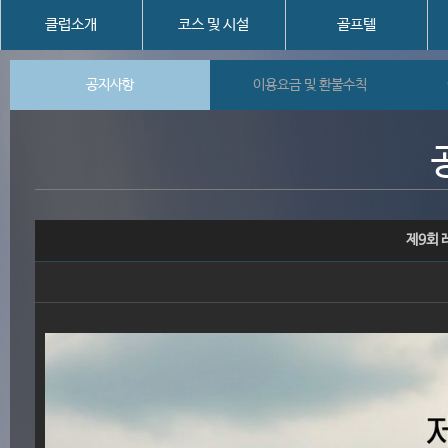
클럽소개
코스 및 시설
골프텔
공지사항
이용요금 및 환불수칙
제9회 