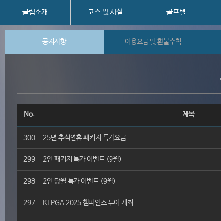
클럽소개
코스 및 시설
골프텔
공지사항
이용요금 및 환불수칙
No.
제목
300
25년 추석연휴 패키지 특가요금
299
2인 패키지 특가 이벤트 (9월)
298
2인 당월 특가 이벤트 (9월)
297
KLPGA 2025 챔피언스 투어 개최