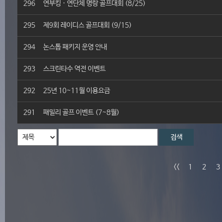
296
연부킹 · 연단체 명랑 골프대회 (8/25)
295
제9회 레이디스 골프대회 (9/15)
294
논스톱 패키지 운영 안내
293
스크린타수 역전 이벤트
292
25년 10~11월 이용요금
291
패밀리 골프 이벤트 (7~8월)
검색
<<
1
2
3